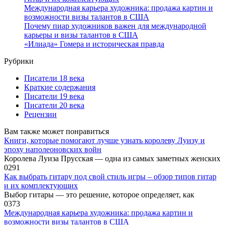
Международная карьера художника: продажа картин и
возможности визы талантов в США
Почему пиар художников важен для международной
карьеры и визы талантов в США
«Илиада» Гомера и историческая правда
Рубрики
Писатели 18 века
Краткие содержания
Писатели 19 века
Писатели 20 века
Рецензии
Вам также может понравиться
Книги, которые помогают лучше узнать королеву Луизу и
эпоху наполеоновских войн
Королева Луиза Прусская — одна из самых заметных женских
0
291
Как выбрать гитару под свой стиль игры – обзор типов гитар
и их комплектующих
Выбор гитары — это решение, которое определяет, как
0
373
Международная карьера художника: продажа картин и
возможности визы талантов в США