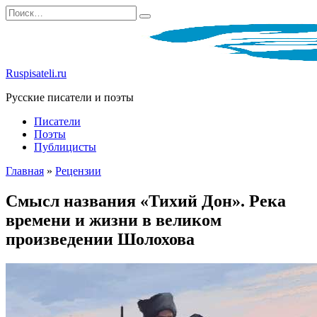
Перейти
Search
к
for:
содержанию
Ruspisateli.ru
Русские писатели и поэты
Писатели
Поэты
Публицисты
Главная
»
Рецензии
Смысл названия «Тихий Дон». Река
времени и жизни в великом
произведении Шолохова