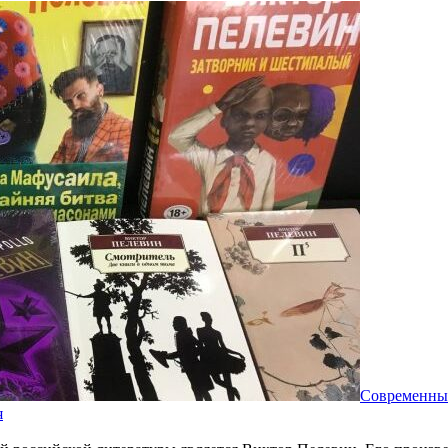
Современны
я