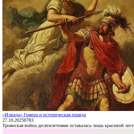
«Илиада» Гомера и историческая правда
27.10.2025
0
783
Троянская война десятилетиями оставалась лишь красивой леге