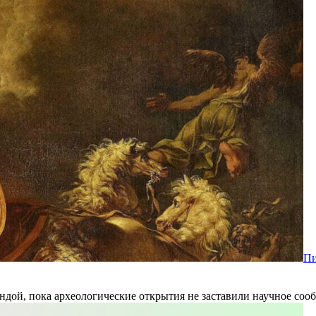
Пи
ндой, пока археологические открытия не заставили научное соо