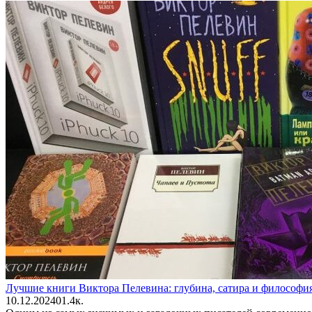
Лучшие книги Виктора Пелевина: глубина, сатира и философи
10.12.2024
0
1.4к.