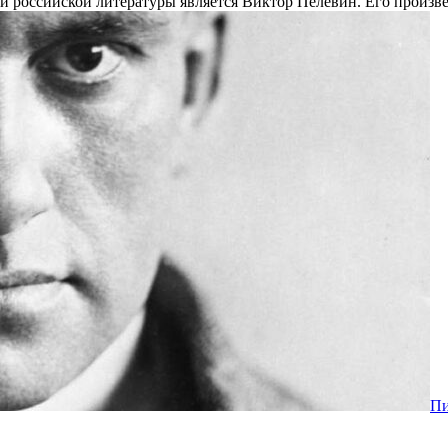
й российской литературы является Виктор Пелевин. Его произ
Пи