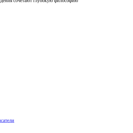
ведения сочетают глубокую философию
сатели