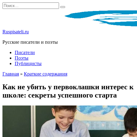
Перейти
Search
к
for:
содержанию
Ruspisateli.ru
Русские писатели и поэты
Писатели
Поэты
Публицисты
Главная
»
Краткие содержания
Как не убить у первоклашки интерес к
школе: секреты успешного старта