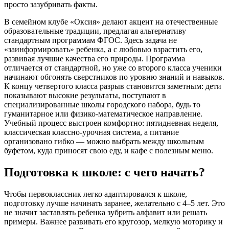
просто зазубривать факты.
В семейном клубе «Оксия» делают акцент на отечественные
образовательные традиции, предлагая альтернативу
стандартным программам ФГОС. Здесь задача не
«заинформировать» ребенка, а с любовью взрастить его,
развивая лучшие качества его природы. Программа
отличается от стандартной, но уже со второго класса ученики
начинают обгонять сверстников по уровню знаний и навыков.
К концу четвертого класса разрыв становится заметным: дети
показывают высокие результаты, поступают в
специализированные школы городского набора, будь то
гуманитарное или физико-математическое направление.
Учебный процесс выстроен комфортно: пятидневная неделя,
классическая классно-урочная система, а питание
организовано гибко — можно выбрать между школьным
буфетом, куда приносят свою еду, и кафе с полезным меню.
Подготовка к школе: с чего начать?
Чтобы первоклассник легко адаптировался к школе,
подготовку лучше начинать заранее, желательно с 4–5 лет. Это
не значит заставлять ребенка зубрить алфавит или решать
примеры. Важнее развивать его кругозор, мелкую моторику и