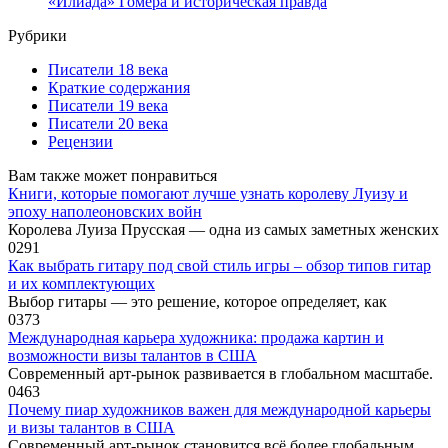
«Илиада» Гомера и историческая правда
Рубрики
Писатели 18 века
Краткие содержания
Писатели 19 века
Писатели 20 века
Рецензии
Вам также может понравиться
Книги, которые помогают лучше узнать королеву Луизу и
эпоху наполеоновских войн
Королева Луиза Прусская — одна из самых заметных женских
0
291
Как выбрать гитару под свой стиль игры – обзор типов гитар
и их комплектующих
Выбор гитары — это решение, которое определяет, как
0
373
Международная карьера художника: продажа картин и
возможности визы талантов в США
Современный арт-рынок развивается в глобальном масштабе.
0
463
Почему пиар художников важен для международной карьеры
и визы талантов в США
Современный арт-рынок становится всё более глобальным.