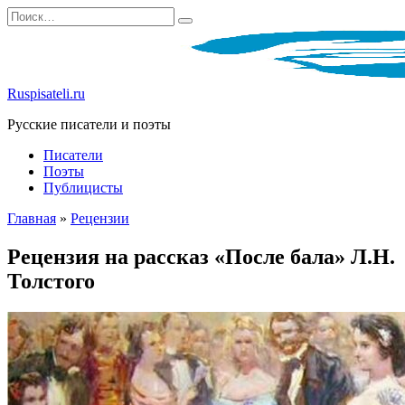
Перейти
Search
к
for:
содержанию
Ruspisateli.ru
Русские писатели и поэты
Писатели
Поэты
Публицисты
Главная
»
Рецензии
Рецензия на рассказ «После бала» Л.Н.
Толстого