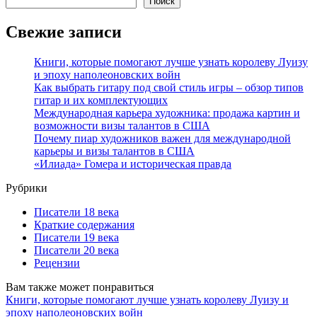
Поиск
Свежие записи
Книги, которые помогают лучше узнать королеву Луизу
и эпоху наполеоновских войн
Как выбрать гитару под свой стиль игры – обзор типов
гитар и их комплектующих
Международная карьера художника: продажа картин и
возможности визы талантов в США
Почему пиар художников важен для международной
карьеры и визы талантов в США
«Илиада» Гомера и историческая правда
Рубрики
Писатели 18 века
Краткие содержания
Писатели 19 века
Писатели 20 века
Рецензии
Вам также может понравиться
Книги, которые помогают лучше узнать королеву Луизу и
эпоху наполеоновских войн