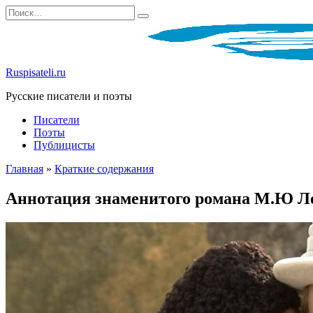
Перейти
Search
к
for:
содержанию
Ruspisateli.ru
Русские писатели и поэты
Писатели
Поэты
Публицисты
Главная
»
Краткие содержания
Аннотация знаменитого романа М.Ю Ле