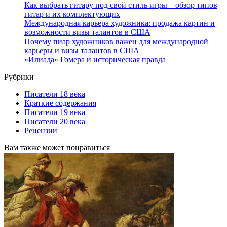
Как выбрать гитару под свой стиль игры – обзор типов
гитар и их комплектующих
Международная карьера художника: продажа картин и
возможности визы талантов в США
Почему пиар художников важен для международной
карьеры и визы талантов в США
«Илиада» Гомера и историческая правда
Рубрики
Писатели 18 века
Краткие содержания
Писатели 19 века
Писатели 20 века
Рецензии
Вам также может понравиться