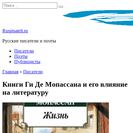
Перейти
Search
к
for:
содержанию
Ruspisateli.ru
Русские писатели и поэты
Писатели
Поэты
Публицисты
Главная
»
Писатели
Книги Ги Де Мопассана и его влияние
на литературу