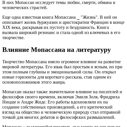
В них Мопассан исследует темы любви, смерти, обмана и
человеческих страстей.​
Еще одна известная книга Мопассана ⎯ ″Жизнь″.​ В ней он
описывает жизнь буржуазии и аристократии Франции в конце
XIX века, раскрывая их пустоту и бездушность.​ Книга
вызвала широкий резонанс и стала одной из ключевых в его
творчестве.​
Влияние Мопассана на литературу
Творчество Мопассана имело огромное влияние на развитие
мировой литературы. Его язык был простым и ясным, но при
этом полным глубины и эмоциональной силы.​ Он открыл
новые горизонты для короткого рассказа, став одним из
основоположников этого жанра.
Мопассан оказал также значительное влияние на писателей и
философов своего времени, включая Эмиля Золя, Фридриха
Ницше и Андре Жиде.​ Его работы вдохновляли их на
создание собственных произведений, а его критический
взгляд на общество и человеческую природу стал отправной
точкой для многих дебатов и философских размышлений.​
Мопассан ⎼ выдающийся писатель, чьи книги до сих пор не