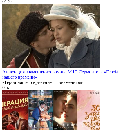
0
1.2к.
Аннотация знаменитого романа М.Ю Лермонтова «Герой
нашего времени»
«Герой нашего времени» — знаменитый
0
1к.