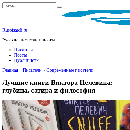
Перейти
Search
к
for:
содержанию
Ruspisateli.ru
Русские писатели и поэты
Писатели
Поэты
Публицисты
Главная
»
Писатели
»
Современные писатели
Лучшие книги Виктора Пелевина:
глубина, сатира и философия