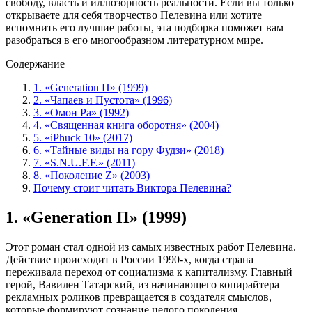
свободу, власть и иллюзорность реальности. Если вы только
открываете для себя творчество Пелевина или хотите
вспомнить его лучшие работы, эта подборка поможет вам
разобраться в его многообразном литературном мире.
Содержание
1. «Generation П» (1999)
2. «Чапаев и Пустота» (1996)
3. «Омон Ра» (1992)
4. «Священная книга оборотня» (2004)
5. «iPhuck 10» (2017)
6. «Тайные виды на гору Фудзи» (2018)
7. «S.N.U.F.F.» (2011)
8. «Поколение Z» (2003)
Почему стоит читать Виктора Пелевина?
1. «Generation П» (1999)
Этот роман стал одной из самых известных работ Пелевина.
Действие происходит в России 1990-х, когда страна
переживала переход от социализма к капитализму. Главный
герой, Вавилен Татарский, из начинающего копирайтера
рекламных роликов превращается в создателя смыслов,
которые формируют сознание целого поколения.